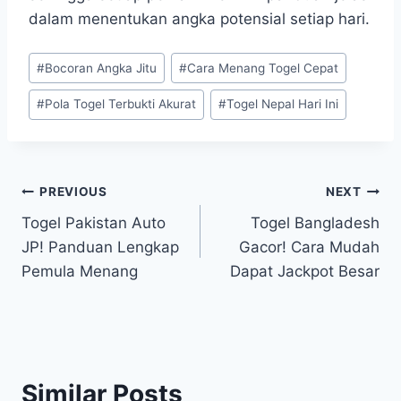
dalam menentukan angka potensial setiap hari.
Post
#
Bocoran Angka Jitu
#
Cara Menang Togel Cepat
Tags:
#
Pola Togel Terbukti Akurat
#
Togel Nepal Hari Ini
Post
PREVIOUS
NEXT
Togel Pakistan Auto
Togel Bangladesh
navigation
JP! Panduan Lengkap
Gacor! Cara Mudah
Pemula Menang
Dapat Jackpot Besar
Similar Posts