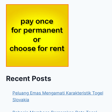
Recent Posts
Peluang Emas Mengamati Karakteristik Togel
Slovakia