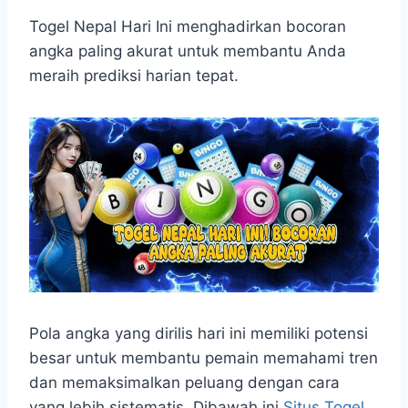
h
a
e
e
k
i
h
a
c
s
l
y
n
a
Togel Nepal Hari Ini menghadirkan bocoran
t
e
s
e
p
e
r
angka paling akurat untuk membantu Anda
s
b
e
g
e
e
meraih prediksi harian tepat.
A
o
n
r
p
o
g
a
p
k
e
m
r
Pola angka yang dirilis hari ini memiliki potensi
besar untuk membantu pemain memahami tren
dan memaksimalkan peluang dengan cara
yang lebih sistematis. Dibawah ini
Situs Togel