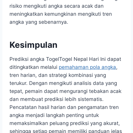
risiko mengikuti angka secara acak dan
meningkatkan kemungkinan mengikuti tren
angka yang sebenarnya.
Kesimpulan
Prediksi angka TogelTogel Nepal Hari Ini dapat
ditingkatkan melalui
pemahaman pola angka
,
tren harian, dan strategi kombinasi yang
terukur. Dengan mengikuti analisis data yang
tepat, pemain dapat mengurangi tebakan acak
dan membuat prediksi lebih sistematis.
Pencatatan hasil harian dan pengamatan tren
angka menjadi langkah penting untuk
memaksimalkan peluang prediksi yang akurat,
sehingga setiap pemain memiliki panduan jelas