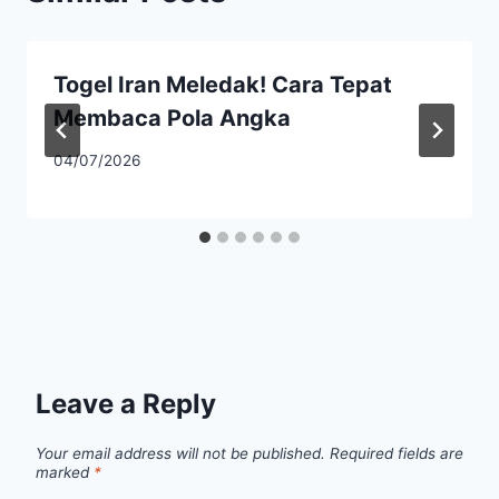
Togel Iran Meledak! Cara Tepat
Membaca Pola Angka
04/07/2026
Leave a Reply
Your email address will not be published.
Required fields are
marked
*