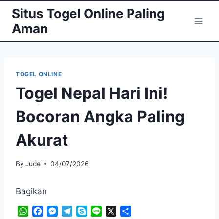
Skip
Situs Togel Online Paling
to
Aman
content
TOGEL ONLINE
Togel Nepal Hari Ini!
Bocoran Angka Paling
Akurat
By
Jude
04/07/2026
Bagikan
W
F
M
T
S
L
X
S