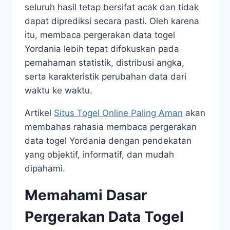
seluruh hasil tetap bersifat acak dan tidak
dapat diprediksi secara pasti. Oleh karena
itu, membaca pergerakan data togel
Yordania lebih tepat difokuskan pada
pemahaman statistik, distribusi angka,
serta karakteristik perubahan data dari
waktu ke waktu.
Artikel
Situs Togel Online Paling Aman
akan
membahas rahasia membaca pergerakan
data togel Yordania dengan pendekatan
yang objektif, informatif, dan mudah
dipahami.
Memahami Dasar
Pergerakan Data Togel