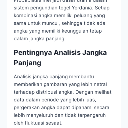
sistem pengundian togel Yordania. Setiap
kombinasi angka memiliki peluang yang
sama untuk muncul, sehingga tidak ada
angka yang memiliki keunggulan tetap
dalam jangka panjang.
Pentingnya Analisis Jangka
Panjang
Analisis jangka panjang membantu
memberikan gambaran yang lebih netral
terhadap distribusi angka. Dengan melihat
data dalam periode yang lebih luas,
pergerakan angka dapat dipahami secara
lebih menyeluruh dan tidak terpengaruh
oleh fluktuasi sesaat.