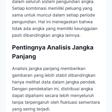
dalam seluruh sistem pengundian angka.
Setiap kombinasi memiliki peluang yang
sama untuk muncul dalam setiap periode
pengundian. Hal ini menegaskan bahwa
tidak ada angka yang memiliki keunggulan
pasti dibandingkan angka lainnya.
Pentingnya Analisis Jangka
Panjang
Analisis jangka panjang memberikan
gambaran yang lebih stabil dibandingkan
hanya melihat data dalam jangka pendek.
Dengan pendekatan ini, distribusi angka
dapat dipahami secara lebih menyeluruh
tanpa terpengaruh oleh fluktuasi sementara
yang sering terjadi.