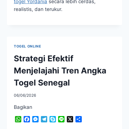
togel Yordania
secara lebih cerdas,
realistis, dan terukur.
TOGEL ONLINE
Strategi Efektif
Menjelajahi Tren Angka
Togel Senegal
06/06/2026
Bagikan
WhatsApp
Facebook
Messenger
Telegram
Skype
Line
X
Share