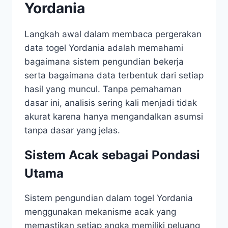
Yordania
Langkah awal dalam membaca pergerakan
data togel Yordania adalah memahami
bagaimana sistem pengundian bekerja
serta bagaimana data terbentuk dari setiap
hasil yang muncul. Tanpa pemahaman
dasar ini, analisis sering kali menjadi tidak
akurat karena hanya mengandalkan asumsi
tanpa dasar yang jelas.
Sistem Acak sebagai Pondasi
Utama
Sistem pengundian dalam togel Yordania
menggunakan mekanisme acak yang
memastikan setiap angka memiliki peluang