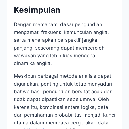
Kesimpulan
Dengan memahami dasar pengundian,
mengamati frekuensi kemunculan angka,
serta menerapkan perspektif jangka
panjang, seseorang dapat memperoleh
wawasan yang lebih luas mengenai
dinamika angka.
Meskipun berbagai metode analisis dapat
digunakan, penting untuk tetap menyadari
bahwa hasil pengundian bersifat acak dan
tidak dapat dipastikan sebelumnya. Oleh
karena itu, kombinasi antara logika, data,
dan pemahaman probabilitas menjadi kunci
utama dalam membaca pergerakan data