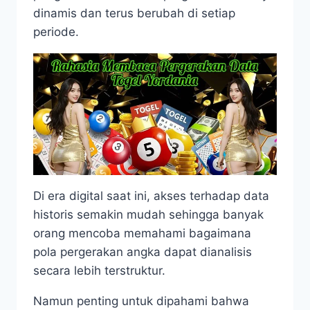
dinamis dan terus berubah di setiap
periode.
Di era digital saat ini, akses terhadap data
historis semakin mudah sehingga banyak
orang mencoba memahami bagaimana
pola pergerakan angka dapat dianalisis
secara lebih terstruktur.
Namun penting untuk dipahami bahwa