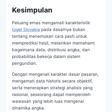
Kesimpulan
Peluang emas mengamati karakteristik
togel Slovakia
pada dasarnya bukan
tentang menemukan cara pasti untuk
memprediksi hasil, melainkan memahami
bagaimana data, distribusi angka, dan
probabilitas bekerja dalam sistem
pengundian.
Dengan mengenali karakter dasar pasaran,
mengamati data historis secara objektif,
serta menerapkan strategi analisis yang
rasional, seseorang dapat memperoleh
wawasan yang lebih luas mengenai
dinamika angka.