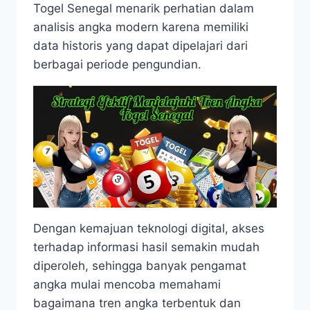
Togel Senegal menarik perhatian dalam
analisis angka modern karena memiliki
data historis yang dapat dipelajari dari
berbagai periode pengundian.
Dengan kemajuan teknologi digital, akses
terhadap informasi hasil semakin mudah
diperoleh, sehingga banyak pengamat
angka mulai mencoba memahami
bagaimana tren angka terbentuk dan