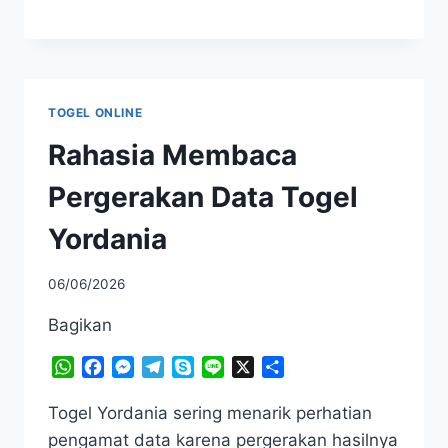
TOGEL ONLINE
Rahasia Membaca
Pergerakan Data Togel
Yordania
06/06/2026
Bagikan
WhatsApp
Facebook
Messenger
Telegram
Skype
Line
X
Share
Togel Yordania sering menarik perhatian
pengamat data karena pergerakan hasilnya