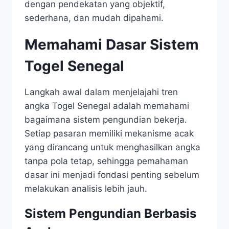
dengan pendekatan yang objektif,
sederhana, dan mudah dipahami.
Memahami Dasar Sistem
Togel Senegal
Langkah awal dalam menjelajahi tren
angka Togel Senegal adalah memahami
bagaimana sistem pengundian bekerja.
Setiap pasaran memiliki mekanisme acak
yang dirancang untuk menghasilkan angka
tanpa pola tetap, sehingga pemahaman
dasar ini menjadi fondasi penting sebelum
melakukan analisis lebih jauh.
Sistem Pengundian Berbasis