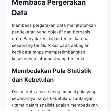
Membaca Pergerakan
Data
Membaca pergerakan data membutuhkan
pendekatan yang objektif dan berbasis
data. Banyak kesalahan terjadi karena
seseorang terlalu fokus pada sebagian
kecil data tanpa mempertimbangkan
keseluruhan informasi yang tersedia.
Membedakan Pola Statistik
dan Kebetulan
Dalam data acak, sering muncul pola yang
sebenarnya hanya kebetulan. Tantangan
utama dalam analisis adalah membedakan