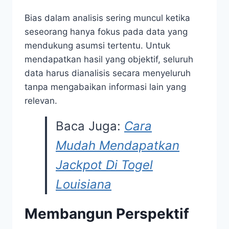
Bias dalam analisis sering muncul ketika
seseorang hanya fokus pada data yang
mendukung asumsi tertentu. Untuk
mendapatkan hasil yang objektif, seluruh
data harus dianalisis secara menyeluruh
tanpa mengabaikan informasi lain yang
relevan.
Baca Juga:
Cara
Mudah Mendapatkan
Jackpot Di Togel
Louisiana
Membangun Perspektif