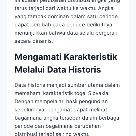
ini adalah perubahan distribusi angka yang
terus terjadi dari waktu ke waktu. Angka
yang tampak dominan dalam satu periode
dapat berubah pada periode berikutnya,
menunjukkan bahwa data selalu bergerak
secara dinamis.
Mengamati Karakteristik
Melalui Data Historis
Data historis menjadi sumber utama dalam
memahami karakteristik togel Slovakia.
Dengan mempelajari hasil pengundian
sebelumnya, pengamat dapat melihat
bagaimana angka tersebar dalam berbagai
periode dan bagaimana perubahan
distribusi terjadi seiring waktu.