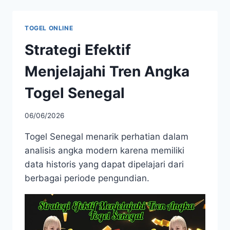
TOGEL ONLINE
Strategi Efektif
Menjelajahi Tren Angka
Togel Senegal
06/06/2026
Togel Senegal menarik perhatian dalam
analisis angka modern karena memiliki
data historis yang dapat dipelajari dari
berbagai periode pengundian.