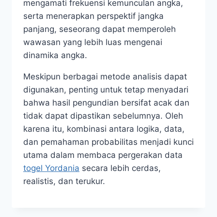
mengamati frekuensi kemunculan angka,
serta menerapkan perspektif jangka
panjang, seseorang dapat memperoleh
wawasan yang lebih luas mengenai
dinamika angka.
Meskipun berbagai metode analisis dapat
digunakan, penting untuk tetap menyadari
bahwa hasil pengundian bersifat acak dan
tidak dapat dipastikan sebelumnya. Oleh
karena itu, kombinasi antara logika, data,
dan pemahaman probabilitas menjadi kunci
utama dalam membaca pergerakan data
togel Yordania
secara lebih cerdas,
realistis, dan terukur.