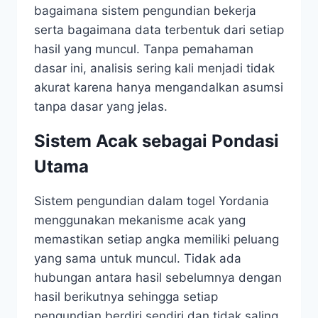
bagaimana sistem pengundian bekerja
serta bagaimana data terbentuk dari setiap
hasil yang muncul. Tanpa pemahaman
dasar ini, analisis sering kali menjadi tidak
akurat karena hanya mengandalkan asumsi
tanpa dasar yang jelas.
Sistem Acak sebagai Pondasi
Utama
Sistem pengundian dalam togel Yordania
menggunakan mekanisme acak yang
memastikan setiap angka memiliki peluang
yang sama untuk muncul. Tidak ada
hubungan antara hasil sebelumnya dengan
hasil berikutnya sehingga setiap
pengundian berdiri sendiri dan tidak saling