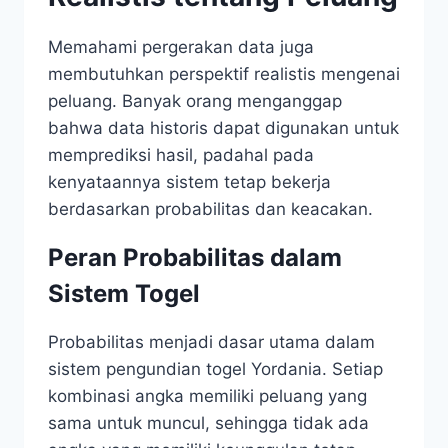
Memahami pergerakan data juga
membutuhkan perspektif realistis mengenai
peluang. Banyak orang menganggap
bahwa data historis dapat digunakan untuk
memprediksi hasil, padahal pada
kenyataannya sistem tetap bekerja
berdasarkan probabilitas dan keacakan.
Peran Probabilitas dalam
Sistem Togel
Probabilitas menjadi dasar utama dalam
sistem pengundian togel Yordania. Setiap
kombinasi angka memiliki peluang yang
sama untuk muncul, sehingga tidak ada