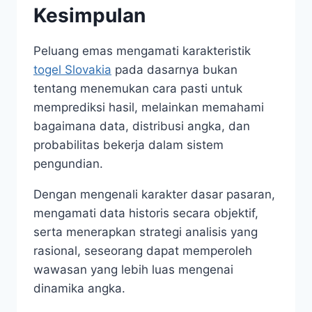
Kesimpulan
Peluang emas mengamati karakteristik
togel Slovakia
pada dasarnya bukan
tentang menemukan cara pasti untuk
memprediksi hasil, melainkan memahami
bagaimana data, distribusi angka, dan
probabilitas bekerja dalam sistem
pengundian.
Dengan mengenali karakter dasar pasaran,
mengamati data historis secara objektif,
serta menerapkan strategi analisis yang
rasional, seseorang dapat memperoleh
wawasan yang lebih luas mengenai
dinamika angka.