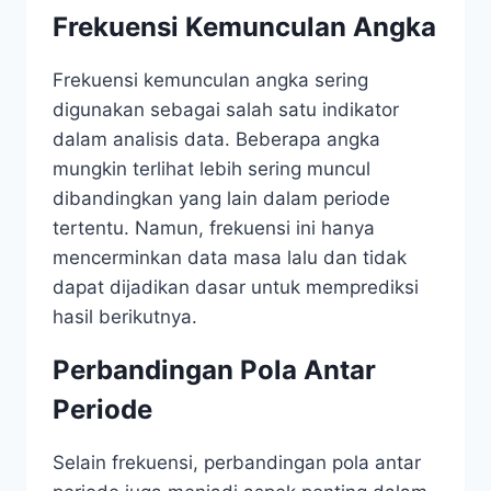
Frekuensi Kemunculan Angka
Frekuensi kemunculan angka sering
digunakan sebagai salah satu indikator
dalam analisis data. Beberapa angka
mungkin terlihat lebih sering muncul
dibandingkan yang lain dalam periode
tertentu. Namun, frekuensi ini hanya
mencerminkan data masa lalu dan tidak
dapat dijadikan dasar untuk memprediksi
hasil berikutnya.
Perbandingan Pola Antar
Periode
Selain frekuensi, perbandingan pola antar