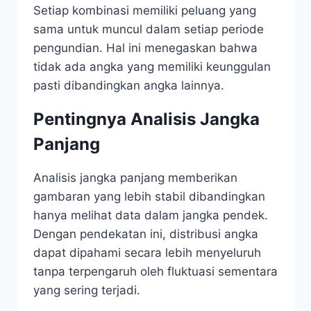
Setiap kombinasi memiliki peluang yang
sama untuk muncul dalam setiap periode
pengundian. Hal ini menegaskan bahwa
tidak ada angka yang memiliki keunggulan
pasti dibandingkan angka lainnya.
Pentingnya Analisis Jangka
Panjang
Analisis jangka panjang memberikan
gambaran yang lebih stabil dibandingkan
hanya melihat data dalam jangka pendek.
Dengan pendekatan ini, distribusi angka
dapat dipahami secara lebih menyeluruh
tanpa terpengaruh oleh fluktuasi sementara
yang sering terjadi.