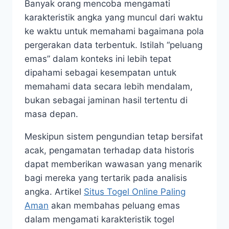
Banyak orang mencoba mengamati
karakteristik angka yang muncul dari waktu
ke waktu untuk memahami bagaimana pola
pergerakan data terbentuk. Istilah “peluang
emas” dalam konteks ini lebih tepat
dipahami sebagai kesempatan untuk
memahami data secara lebih mendalam,
bukan sebagai jaminan hasil tertentu di
masa depan.
Meskipun sistem pengundian tetap bersifat
acak, pengamatan terhadap data historis
dapat memberikan wawasan yang menarik
bagi mereka yang tertarik pada analisis
angka. Artikel
Situs Togel Online Paling
Aman
akan membahas peluang emas
dalam mengamati karakteristik togel