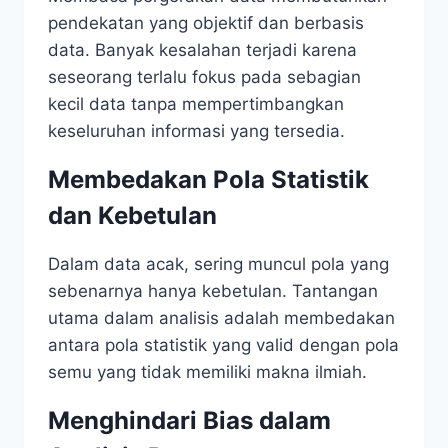
pendekatan yang objektif dan berbasis
data. Banyak kesalahan terjadi karena
seseorang terlalu fokus pada sebagian
kecil data tanpa mempertimbangkan
keseluruhan informasi yang tersedia.
Membedakan Pola Statistik
dan Kebetulan
Dalam data acak, sering muncul pola yang
sebenarnya hanya kebetulan. Tantangan
utama dalam analisis adalah membedakan
antara pola statistik yang valid dengan pola
semu yang tidak memiliki makna ilmiah.
Menghindari Bias dalam