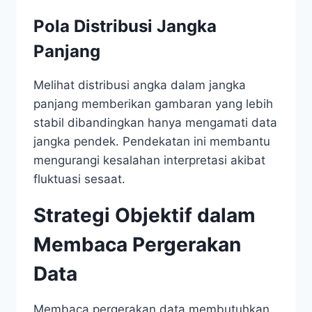
Pola Distribusi Jangka
Panjang
Melihat distribusi angka dalam jangka
panjang memberikan gambaran yang lebih
stabil dibandingkan hanya mengamati data
jangka pendek. Pendekatan ini membantu
mengurangi kesalahan interpretasi akibat
fluktuasi sesaat.
Strategi Objektif dalam
Membaca Pergerakan
Data
Membaca pergerakan data membutuhkan