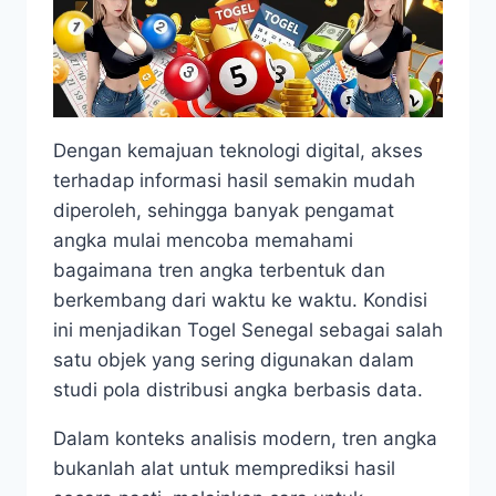
Dengan kemajuan teknologi digital, akses
terhadap informasi hasil semakin mudah
diperoleh, sehingga banyak pengamat
angka mulai mencoba memahami
bagaimana tren angka terbentuk dan
berkembang dari waktu ke waktu. Kondisi
ini menjadikan Togel Senegal sebagai salah
satu objek yang sering digunakan dalam
studi pola distribusi angka berbasis data.
Dalam konteks analisis modern, tren angka
bukanlah alat untuk memprediksi hasil