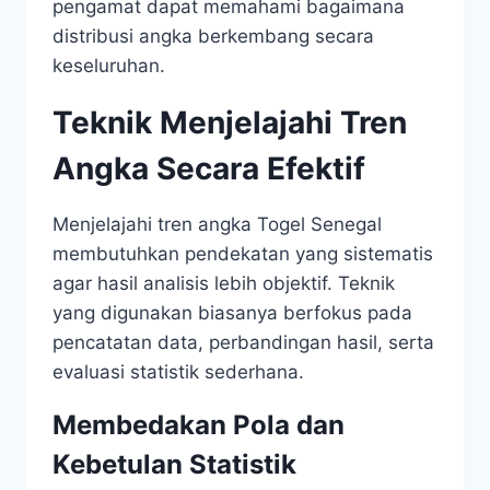
pengamat dapat memahami bagaimana
distribusi angka berkembang secara
keseluruhan.
Teknik Menjelajahi Tren
Angka Secara Efektif
Menjelajahi tren angka Togel Senegal
membutuhkan pendekatan yang sistematis
agar hasil analisis lebih objektif. Teknik
yang digunakan biasanya berfokus pada
pencatatan data, perbandingan hasil, serta
evaluasi statistik sederhana.
Membedakan Pola dan
Kebetulan Statistik