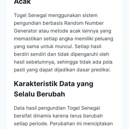
Acak
Togel Senegal menggunakan sistem
pengundian berbasis Random Number
Generator atau metode acak lainnya yang
memastikan setiap angka memiliki peluang
yang sama untuk muncul. Setiap hasil
berdiri sendiri dan tidak dipengaruhi oleh
hasil sebelumnya, sehingga tidak ada pola
pasti yang dapat dijadikan dasar prediksi.
Karakteristik Data yang
Selalu Berubah
Data hasil pengundian Togel Senegal
bersifat dinamis karena terus berubah
setiap periode. Perubahan ini menciptakan