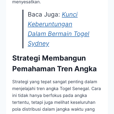
menyesatkan.
Baca Juga:
Kunci
Keberuntungan
Dalam Bermain Togel
Sydney
Strategi Membangun
Pemahaman Tren Angka
Strategi yang tepat sangat penting dalam
menjelajahi tren angka Togel Senegal. Cara
ini tidak hanya berfokus pada angka
tertentu, tetapi juga melihat keseluruhan
pola distribusi dalam jangka waktu yang