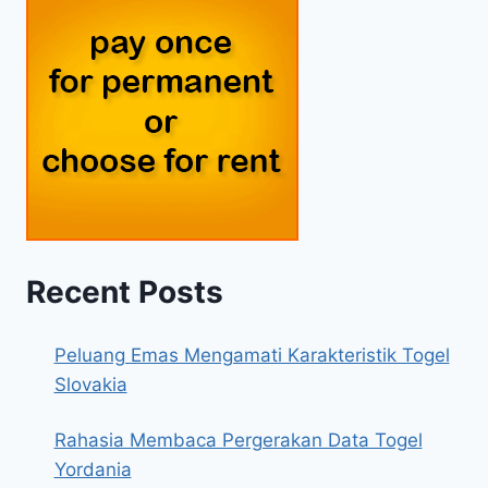
Recent Posts
Peluang Emas Mengamati Karakteristik Togel
Slovakia
Rahasia Membaca Pergerakan Data Togel
Yordania