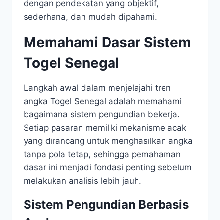
dengan pendekatan yang objektif,
sederhana, dan mudah dipahami.
Memahami Dasar Sistem
Togel Senegal
Langkah awal dalam menjelajahi tren
angka Togel Senegal adalah memahami
bagaimana sistem pengundian bekerja.
Setiap pasaran memiliki mekanisme acak
yang dirancang untuk menghasilkan angka
tanpa pola tetap, sehingga pemahaman
dasar ini menjadi fondasi penting sebelum
melakukan analisis lebih jauh.
Sistem Pengundian Berbasis