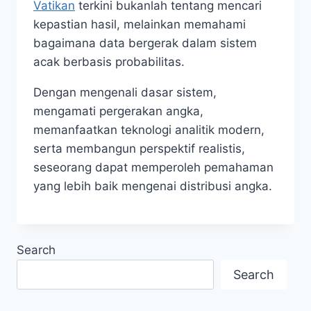
Vatikan
terkini bukanlah tentang mencari
kepastian hasil, melainkan memahami
bagaimana data bergerak dalam sistem
acak berbasis probabilitas.
Dengan mengenali dasar sistem,
mengamati pergerakan angka,
memanfaatkan teknologi analitik modern,
serta membangun perspektif realistis,
seseorang dapat memperoleh pemahaman
yang lebih baik mengenai distribusi angka.
Search
Search