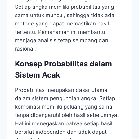
Setiap angka memiliki probabilitas yang
sama untuk muncul, sehingga tidak ada
metode yang dapat memastikan hasil
tertentu. Pemahaman ini membantu
menjaga analisis tetap seimbang dan
rasional.
Konsep Probabilitas dalam
Sistem Acak
Probabilitas merupakan dasar utama
dalam sistem pengundian angka. Setiap
kombinasi memiliki peluang yang sama
tanpa dipengaruhi oleh hasil sebelumnya.
Hal ini menegaskan bahwa setiap hasil
bersifat independen dan tidak dapat