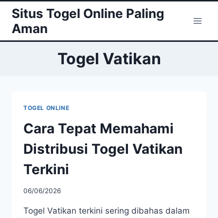
Skip
Situs Togel Online Paling
to
Aman
content
Togel Vatikan
TOGEL ONLINE
Cara Tepat Memahami
Distribusi Togel Vatikan
Terkini
06/06/2026
Togel Vatikan terkini sering dibahas dalam