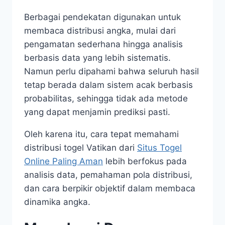
Berbagai pendekatan digunakan untuk
membaca distribusi angka, mulai dari
pengamatan sederhana hingga analisis
berbasis data yang lebih sistematis.
Namun perlu dipahami bahwa seluruh hasil
tetap berada dalam sistem acak berbasis
probabilitas, sehingga tidak ada metode
yang dapat menjamin prediksi pasti.
Oleh karena itu, cara tepat memahami
distribusi togel Vatikan dari
Situs Togel
Online Paling Aman
lebih berfokus pada
analisis data, pemahaman pola distribusi,
dan cara berpikir objektif dalam membaca
dinamika angka.