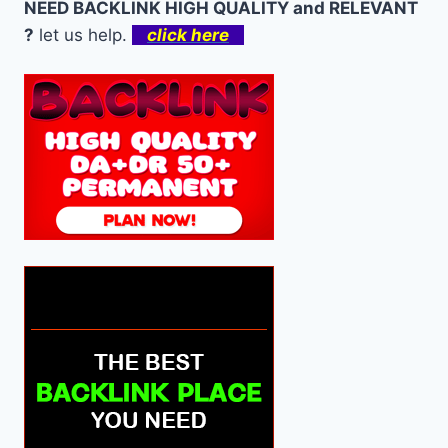
NEED BACKLINK HIGH QUALITY and RELEVANT
?
let us help.
click here