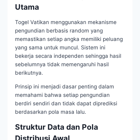
Utama
Togel Vatikan menggunakan mekanisme
pengundian berbasis random yang
memastikan setiap angka memiliki peluang
yang sama untuk muncul. Sistem ini
bekerja secara independen sehingga hasil
sebelumnya tidak memengaruhi hasil
berikutnya.
Prinsip ini menjadi dasar penting dalam
memahami bahwa setiap pengundian
berdiri sendiri dan tidak dapat diprediksi
berdasarkan pola masa lalu.
Struktur Data dan Pola
Distribusi Awal