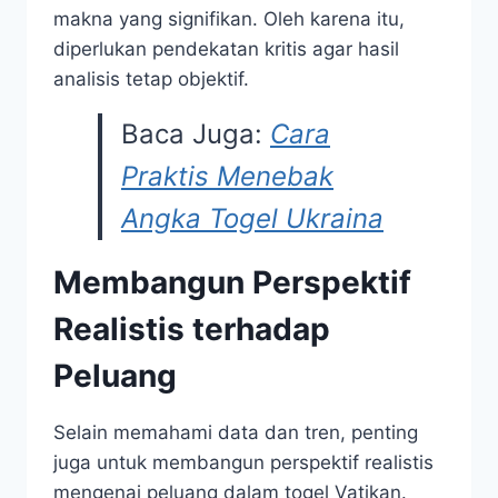
makna yang signifikan. Oleh karena itu,
diperlukan pendekatan kritis agar hasil
analisis tetap objektif.
Baca Juga:
Cara
Praktis Menebak
Angka Togel Ukraina
Membangun Perspektif
Realistis terhadap
Peluang
Selain memahami data dan tren, penting
juga untuk membangun perspektif realistis
mengenai peluang dalam togel Vatikan.