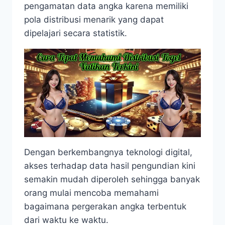
pengamatan data angka karena memiliki
pola distribusi menarik yang dapat
dipelajari secara statistik.
Dengan berkembangnya teknologi digital,
akses terhadap data hasil pengundian kini
semakin mudah diperoleh sehingga banyak
orang mulai mencoba memahami
bagaimana pergerakan angka terbentuk
dari waktu ke waktu.