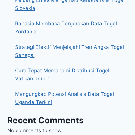
Slovakia
Rahasia Membaca Pergerakan Data Togel
Yordania
Strategi Efektif Menjelajahi Tren Angka Togel
Senegal
Cara Tepat Memahami Distribusi Togel
Vatikan Terkini
Mengungkap Potensi Analisis Data Togel
Uganda Terkini
Recent Comments
No comments to show.