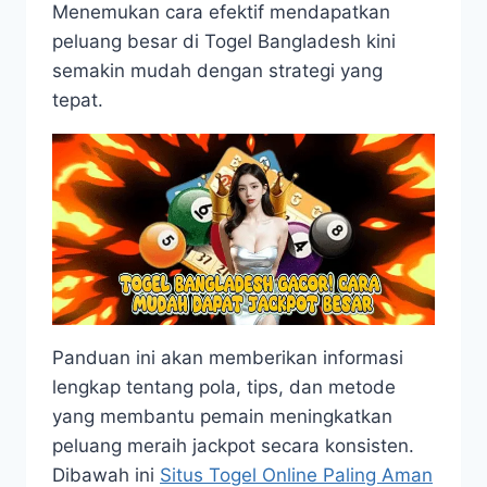
Menemukan cara efektif mendapatkan
peluang besar di Togel Bangladesh kini
semakin mudah dengan strategi yang
tepat.
Panduan ini akan memberikan informasi
lengkap tentang pola, tips, dan metode
yang membantu pemain meningkatkan
peluang meraih jackpot secara konsisten.
Dibawah ini
Situs Togel Online Paling Aman