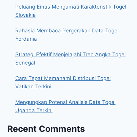
Peluang Emas Mengamati Karakteristik Togel
Slovakia
Rahasia Membaca Pergerakan Data Togel
Yordania
Strategi Efektif Menjelajahi Tren Angka Togel
Senegal
Cara Tepat Memahami Distribusi Togel
Vatikan Terkini
Mengungkap Potensi Analisis Data Togel
Uganda Terkini
Recent Comments