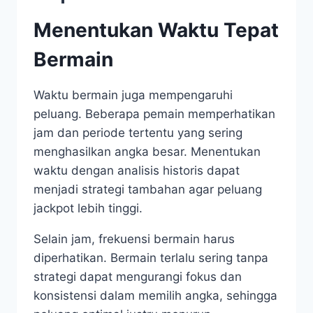
Menentukan Waktu Tepat
Bermain
Waktu bermain juga mempengaruhi
peluang. Beberapa pemain memperhatikan
jam dan periode tertentu yang sering
menghasilkan angka besar. Menentukan
waktu dengan analisis historis dapat
menjadi strategi tambahan agar peluang
jackpot lebih tinggi.
Selain jam, frekuensi bermain harus
diperhatikan. Bermain terlalu sering tanpa
strategi dapat mengurangi fokus dan
konsistensi dalam memilih angka, sehingga