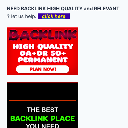
NEED BACKLINK HIGH QUALITY and RELEVANT
?
let us help.
click here