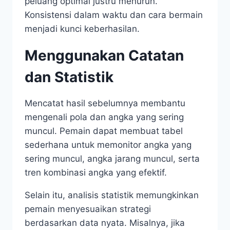
peluang optimal justru menurun.
Konsistensi dalam waktu dan cara bermain
menjadi kunci keberhasilan.
Menggunakan Catatan
dan Statistik
Mencatat hasil sebelumnya membantu
mengenali pola dan angka yang sering
muncul. Pemain dapat membuat tabel
sederhana untuk memonitor angka yang
sering muncul, angka jarang muncul, serta
tren kombinasi angka yang efektif.
Selain itu, analisis statistik memungkinkan
pemain menyesuaikan strategi
berdasarkan data nyata. Misalnya, jika